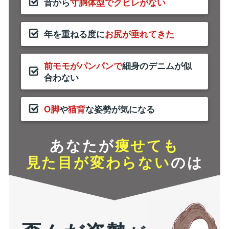
昔から
寸胴体型でクビレがない
年を重ねる度に
お尻が垂れてきた
前モモがパンパンで
細身のデニムが似
合わない
O脚
や
猫背
な姿勢が気になる
あなたが
痩せても
見た目が変わらない
のは