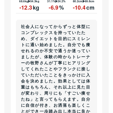
68.6kg
54.3kg
31.1%
24.2%
80.2cm
69.8cm
-12.3
kg
-6.9
%
-10.4
cm
社会人になってからずっと体型に
コンプレックスを持っていたた
め、ダイエットを目的にスミレン
トに通い始めました。自分でも痩
せれるのか不安で通うか迷ってい
ましたが、体験の時からトレーナ
ーの牧野さんが丁寧にヒアリング
してくれたことやフランクに接し
ていただいたことをきっかけに入
会を決めました。効果としては体
重はもちろん、それ以上に見た目
が変わり、周りにも「すごい痩せ
たね」と言ってもらえます。自分
に自信が付き、お洒落も楽しくこ
とができ一歩踏み出し本当に良か