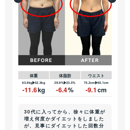
体重
体脂肪
ウエスト
63.9kg
52.3kg
29.9%
23.5%
74.2cm
65.1cm
-11.6
kg
-6.4
%
-9.1
cm
30代に入ってから、徐々に体重が
増え何度かダイエットをしました
が、見事にダイエットした回数分