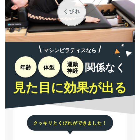
マシンピラティスなら
関係なく
運動
年齢
体型
神経
見た目に効果が出る
クッキリとくびれができました！