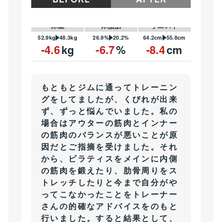
体重
体脂肪
ウエスト
52.9kg
48.3kg
26.9%
20.2%
64.2cm
55.8cm
-4.6
kg
-6.7
%
-8.4
cm
もともとジムに通ってトレーニン
グをしてましたが、くびれが出来
ず、ずっと悩んでいました。私の
場合はアウターの筋肉とインナー
の筋肉のバランスが悪いことが原
因だとご指摘を受けました。それ
から、ピラティスをメインに内側
の筋肉を鍛えたり、肋骨周りをス
トレッチしたりと今まで自分がや
ってこなかったことをトレーナー
さんの的確なアドバイスをのもと
行いました。すると結果として、