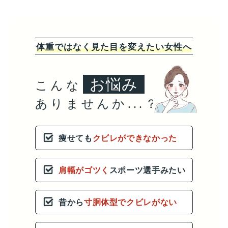
体重ではなく見た目を変えたい女性へ
お悩み
こんな
ありませんか...？
痩せても
クビレができなかった
肩幅がゴツく
スポーツ選手みたい
昔から
寸胴体型でクビレがない