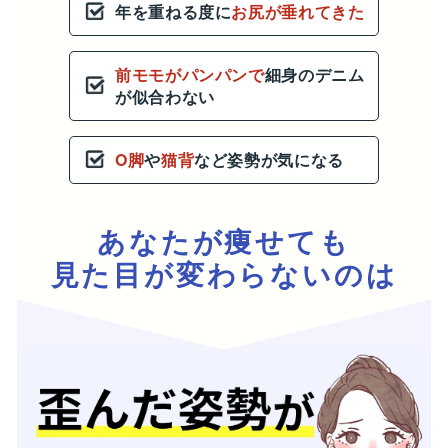
年を重ねる度に
お尻が垂れてきた
前モモがパンパンで
細身のデニム
が似合わない
O脚
や
猫背
など姿勢が気になる
あなたが痩せても
見た目が変わらないのは