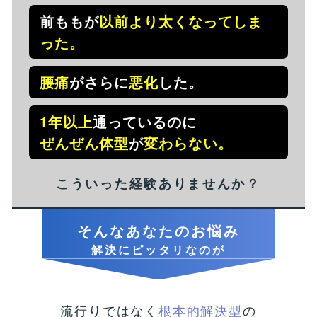
前ももが
以前より太くなってしま
った。
腰痛
がさらに
悪化
した。
1年以上
通っているのに
ぜんぜん体型
が
変わらない。
こういった経験ありませんか？
そんなあなたのお悩み
解決にピッタリなのが
流行りではなく
根本的解決型
の