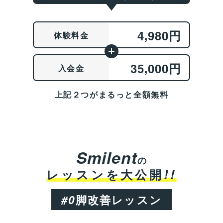
,
4
980円
体験料金
,
35
000円
入会金
上記２つがまるっと全額無料
Smilent
の
!!
レッスンを大公開
#0
脚改善レッスン